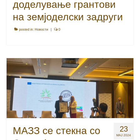
23
МАЗЗ се стекна со
МАЈ 2024
Сертификат за
Ознака за доверба
posted in:
Новости
|
0
Во рамките на Форумот за филантропија во
организација на Конект (www.konekt.org.mk) кој се
одржа на 22.05.2024 година, во хотелот „Дабл Три
Хилтон“ во Скопје свечено беа доделени 6
Сертификати за Ознака за доверба. На наше огромно