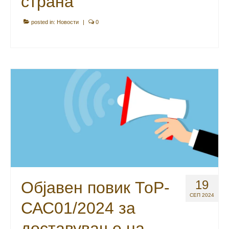
страна
posted in:
Новости
|
0
19
Објавен повик ТоР-
СЕП 2024
САС01/2024 за
доставување на