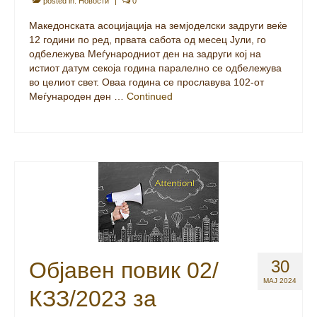
30
Објавен повик 02/
МАЈ 2024
КЗЗ/2023 за
доделување грантови
на земјоделски задруги
posted in:
Новости
|
0