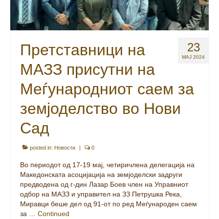
земјоделство во Нови
Сад
posted in:
Новости
|
0
Во периодот од 17-19 мај, четиричлена делегација на
Македонската асоцијација на земјоделски задруги
предводена од г-дин Лазар Боев член на Управниот
одбор на МАЗЗ и управител на ЗЗ Петрушка Река,
Миравци беше дел од 91-от по ред Меѓународен саем
за …
Continued