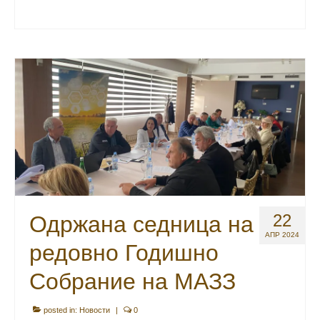
22
Одржана седница на
АПР 2024
редовно Годишно
Собрание на МАЗЗ
posted in:
Новости
|
0
На 19.04.2024 во хотел Гардениа, Велес, се одржа
седница на редовно Годишно Собрание на
Македонската асоцијација на земјоделски задруги. На
седницата на Собрание, присутните делегати ги
усвоија: Годишниот наративен извештај на МАЗЗ за
2023 година, Годишниот финансиски извештај на
МАЗЗ …
Continued