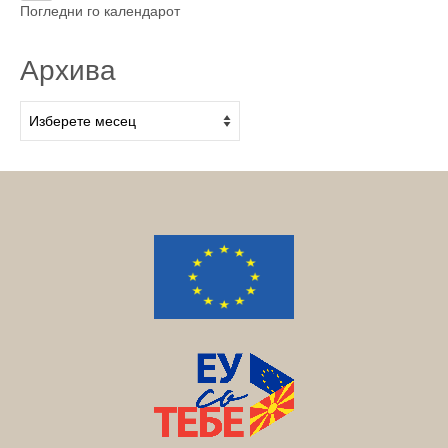
Оваа веб-страна е подготвена со помош на Европската Унија.
Содржината на оваа веб-страна е единствена одговорност на
МАЗЗ и во никој случај не може да се смета дека е одраз на
ставовите на Европската Унија.