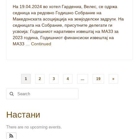
1
2
3
4
…
19
»
Настани
There are no upcoming events.
Погледни го календарот
Архива