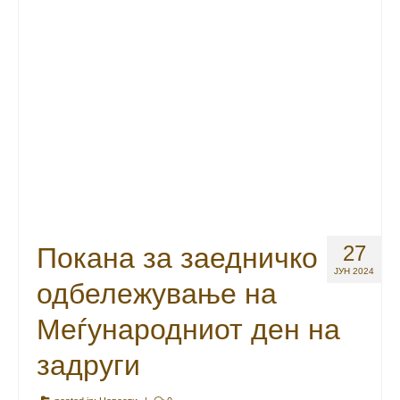
27
Покана за заедничко
ЈУН 2024
одбележување на
Меѓународниот ден на
задруги
posted in:
Новости
|
0
Македонската асоцијација на земјоделски задруги веќе
12 години по ред, првата сабота од месец Јули, го
одбележува Меѓународниот ден на задруги кој на
истиот датум секоја година паралелно се одбележува
во целиот свет. Оваа година се прославува 102-от
Меѓународен ден …
Continued