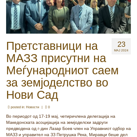
Претставници на
23
МАЈ 2024
МАЗЗ присутни на
Меѓународниот саем
за земјоделство во
Нови Сад
posted in:
Новости
|
0
Во периодот од 17-19 мај, четиричлена делегација на
Македонската асоцијација на земјоделски задруги
предводена од г-дин Лазар Боев член на Управниот одбор на
МАЗЗ и управител на ЗЗ Петрушка Река, Миравци беше дел