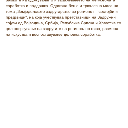
соработка и поддршка. Одржана беше и тркалезна маса на
тема „Земјоделското задругарство во регионот – состојби и
предзвици“, на која учествуваа претставници на Задружни
сојузи од Војводина, Србија, Република Српска и Хрватска со
цел поврзување на задругите на регионално ниво, размена
на искуства и воспоставување деловна соработка.