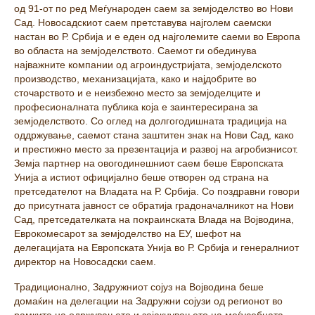
од 91-от по ред Меѓународен саем за земјоделство во Нови
Сад. Новосадскиот саем претставува најголем саемски
настан во Р. Србија и е еден од најголемите саеми во Европа
во областа на земјоделството. Саемот ги обединува
најважните компании од агроиндустријата,
земјоделското
производство, механизацијата, како и најдобрите во
сточарството и е неизбежно место за земјоделците и
професионалната публика која е заинтересирана за
земјоделството. Со оглед на долгогодишната традиција на
оддржување, саемот стана заштитен знак на Нови Сад, како
и престижно место за презентација и развој на агробизнисот.
Земја партнер на овогодинешниот саем беше Европската
Унија а истиот официјално беше отворен од страна на
претседателот на Владата на Р. Србија. Со поздравни говори
до присутната јавност се обратија градоначалникот на Нови
Сад, претседателката на покраинската Влада на Војводина,
Еврокомесарот за земјоделство на ЕУ, шефот на
делегацијата на Европската Унија во Р. Србија и генералниот
директор на Новосадски саем.
Традиционално, Задружниот сојуз на Војводина беше
домаќин на делегации на Задружни сојузи од регионот во
рамките на одржувањето и зајакнувањето на меѓусебната