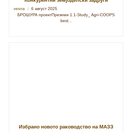
Конкурентни земјоделски задруги
vesna
6 август 2025
БРОШУРА проектПреземи 1.1-Study_ Agri-COOPS
best...
Избрано новото раководство на МАЗЗ