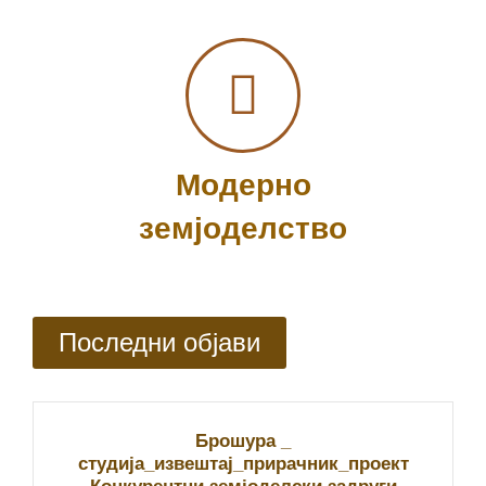
Модерно
земјоделство
Последни објави
Брошура _
студија_извештај_прирачник_проект