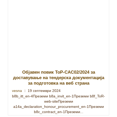
Објавен повик ТоР-САС02/2024 за
доставување на тендерска документација
за подготовка на веб страна
vesna
19 септември 2024
b8b_itt_en-4Преземи b8a_invit_en-1Преземи b8f_ToR-
web-siteПреземи
a14a_declaration_honour_procurement_en-1Преземи
b8c_contract_en-1Преземи...