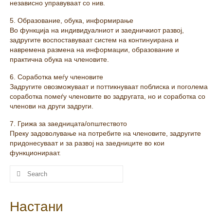
независно управуваат со нив.
5. Образование, обука, информирање
Во функција на индивидуалниот и заедничкиот развој,
задругите воспоставуваат систем на континуирана и
навремена размена на информации, образование и
практична обука на членовите.
6. Соработка меѓу членовите
Задругите овозможуваат и поттикнуваат поблиска и поголема
соработка помеѓу членовите во задругата, но и соработка со
членови на други задруги.
7. Грижа за заедницата/општеството
Преку задоволување на потребите на членовите, задругите
придонесуваат и за развој на заедниците во кои
функционираат.
Настани