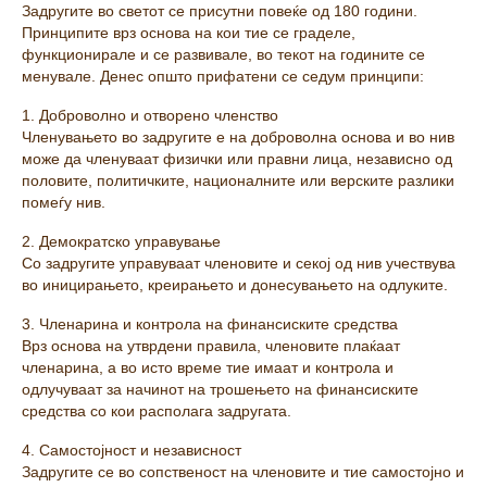
Задругите во светот се присутни повеќе од 180 години.
Принципите врз основа на кои тие се граделе,
функционирале и се развивале, во текот на годините се
менувале. Денес општо прифатени се седум принципи:
1. Доброволно и отворено членство
Членувањето во задругите е на доброволна основа и во нив
може да членуваат физички или правни лица, независно од
половите, политичките, националните или верските разлики
помеѓу нив.
2. Демократско управување
Со задругите управуваат членовите и секој од нив учествува
во иницирањето, креирањето и донесувањето на одлуките.
3. Членарина и контрола на финансиските средства
Врз основа на утврдени правила, членовите плаќаат
членарина, а во исто време тие имаат и контрола и
одлучуваат за начинот на трошењето на финансиските
средства со кои располага задругата.
4. Самостојност и независност
Задругите се во сопственост на членовите и тие самостојно и