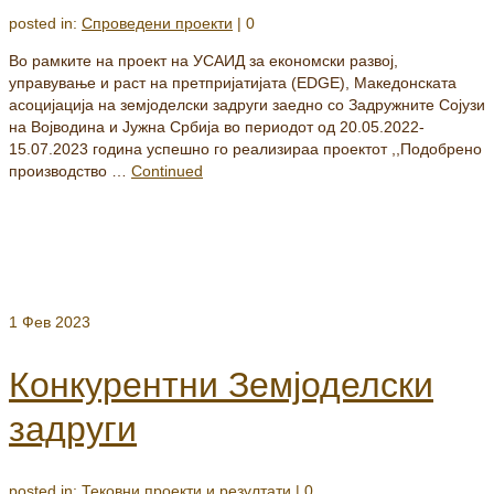
posted in:
Спроведени проекти
|
0
Во рамките на проект на УСАИД за економски развој,
управување и раст на претпријатијата (EDGE), Македонската
асоцијација на земјоделски задруги заедно со Задружните Сојузи
на Војводина и Јужна Србија во периодот од 20.05.2022-
15.07.2023 година успешно го реализираа проектот ,,Подобрено
производство …
Continued
1
Фев 2023
Конкурентни Земјоделски
задруги
posted in:
Тековни проекти и резултати
|
0