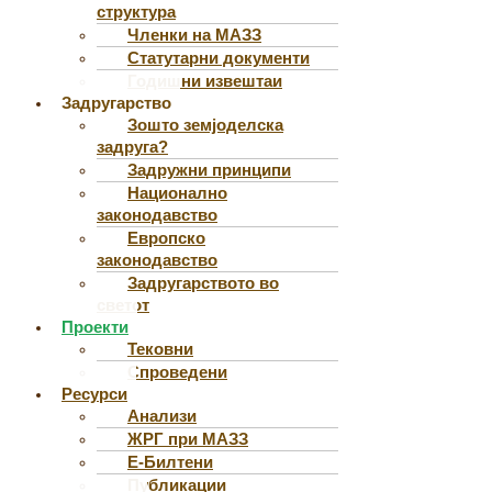
структура
Членки на МАЗЗ
Статутарни документи
Годишни извештаи
Задругарство
Зошто земјоделска
задруга?
Задружни принципи
Национално
законодавство
Европско
законодавство
Задругарството во
светот
Проекти
Тековни
Спроведени
Ресурси
Анализи
ЖРГ при МАЗЗ
Е-Билтени
Публикации