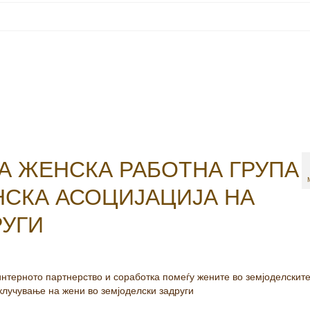
А ЖЕНСКА РАБОТНА ГРУПА
НСКА АСОЦИЈАЦИЈА НА
РУГИ
ерното партнерство и соработка помеѓу жените во земјоделскит
клучување на жени во земјоделски задруги