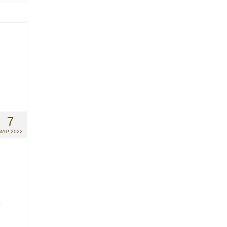
7
МАР 2022
е