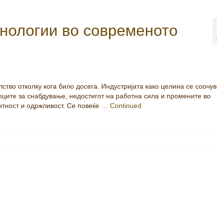
хнологии во современото
тво отколку кога било досега. Индустријата како целина се соочув
ците за снабдување, недостигот на работна сила и промените во
тност и одржливост. Се повеќе …
Continued