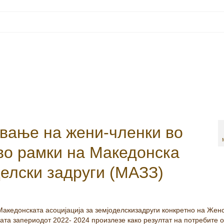
ување на жени-членки во
 во рамки на Македонска
делски задруги (МАЗЗ)
Македонската асоцијација за земјоделскизадруги конкретно на Жен
ата запериодот 2022- 2024 произлезе како резултат на потребите 