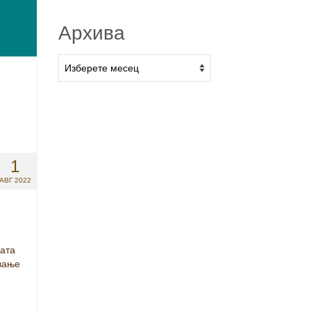
Архива
1
АВГ 2022
вата
вање