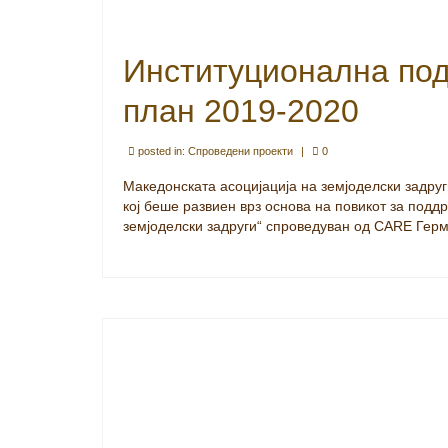
Институционална по
план 2019-2020
posted in:
Спроведени проекти
|
0
Македонската асоцијација на земјоделски задру
кој беше развиен врз основа на повикот за подд
земјоделски задруги“ спроведуван од CARE Гер