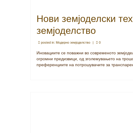
Нови земјоделски те
земјоделство
posted in:
Модерно земјоделство
|
0
Иновациите се поважни во современото земјоделс
огромни предизвици, од зголемувањето на трошо
преференциите на потрошувачите за транспарен