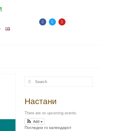
И
т
Настани
There are no upcoming events.
Add
Погледни го календарот