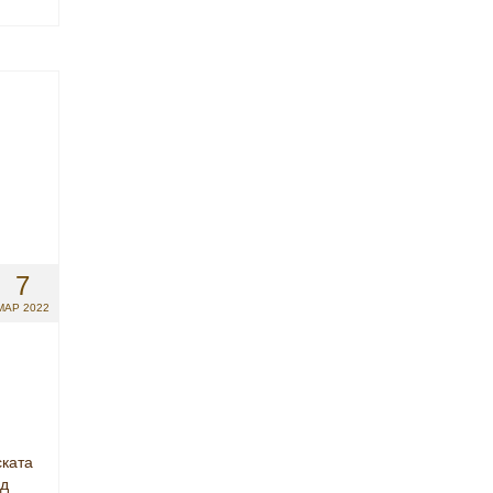
7
МАР 2022
ската
од