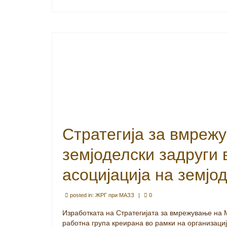
Стратегија за вмреж
земјоделски задруги
асоцијација на земјо
posted in:
ЖРГ при МАЗЗ
|
0
Изработката на Стратегијата за вмрежување на 
работна група креирана во рамки на организациј