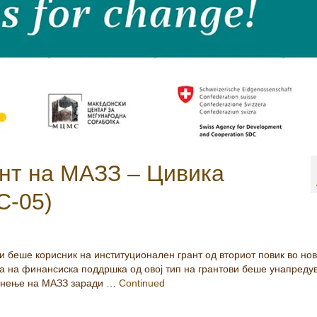
нт на МАЗЗ – Цивика
С-05)
и беше корисник на институционален грант од вториот повик во но
 на финансиска поддршка од овој тип на грантови беше унапреду
јакнење на МАЗЗ заради …
Continued