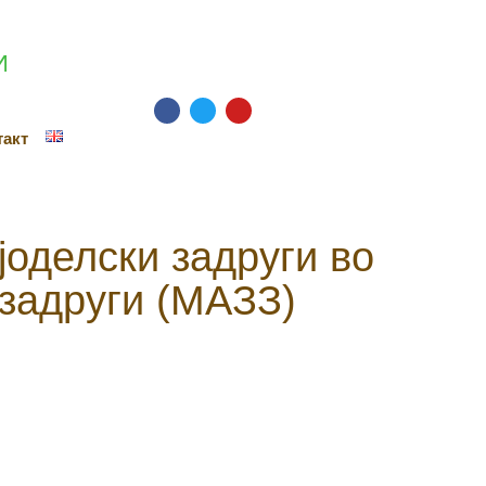
И
такт
јоделски задруги во
 задруги (МАЗЗ)