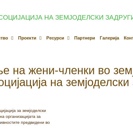
СОЦИЈАЦИЈА НА ЗЕМЈОДЕЛСКИ ЗАДРУГ
ство
Проекти
Ресурси
Партнери
Галерија
Кон
е на жени-членки во зем
цијација на земјоделски
ијација за земјоделски
на организацијата за
тивностите предвидени во