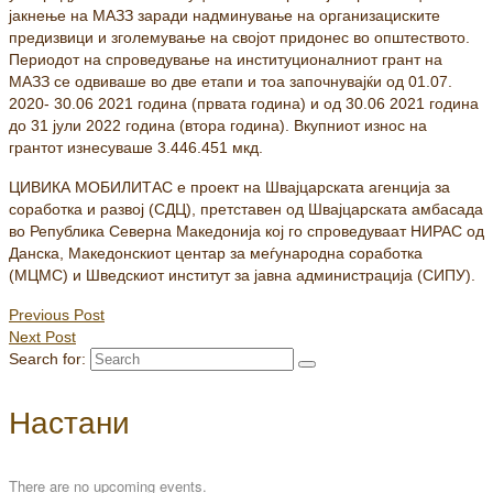
јакнење на МАЗЗ заради надминување на организациските
предизвици и зголемување на својот придонес во општеството.
Периодот на спроведување на институционалниот грант на
МАЗЗ се одвиваше во две етапи и тоа започнувајќи од 01.07.
2020- 30.06 2021 година (првата година) и од 30.06 2021 година
до 31 јули 2022 година (втора година). Вкупниот износ на
грантот изнесуваше 3.446.451 мкд.
ЦИВИКА МОБИЛИТАС е проект на Швајцарската агенција за
соработка и развој (СДЦ), претставен од Швајцарската амбасада
во Република Северна Македонија кој го спроведуваат НИРАС од
Данска, Македонскиот центар за меѓународна соработка
(МЦМС) и Шведскиот институт за јавна администрација (СИПУ).
Previous Post
Next Post
Search for:
Настани
There are no upcoming events.