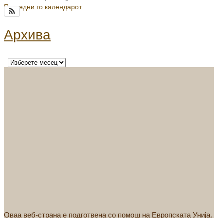
Погледни го календарот
Архива
Оваа веб-страна е подготвена со помош на Европската Унија.