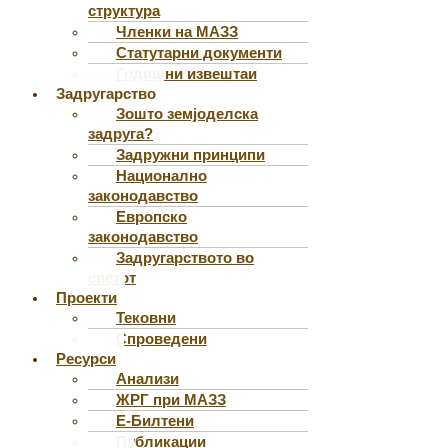
структура
Членки на МАЗЗ
Статутарни документи
Годишни извештаи
Задругарство
Зошто земјоделска
задруга?
Задружни принципи
Национално
законодавство
Европско
законодавство
Задругарството во
светот
Проекти
Тековни
Спроведени
Ресурси
Анализи
ЖРГ при МАЗЗ
Е-Билтени
Публикации