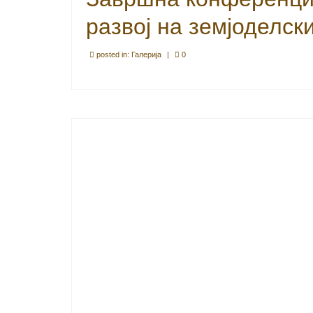
развој на земјоделск
posted in:
Галерија
|
0