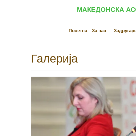
МАКЕДОНСКА АС
Почетна
За нас
Задругар
Галерија