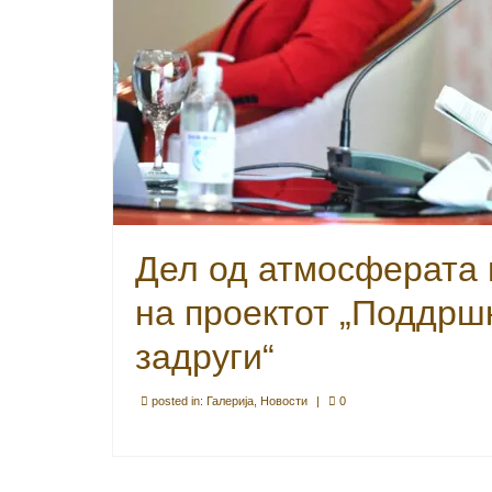
Дел од атмосферата 
на проектот „Поддршк
задруги“
posted in:
Галерија
,
Новости
|
0