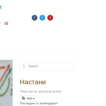
И
т
Настани
There are no upcoming events.
Add
Погледни го календарот