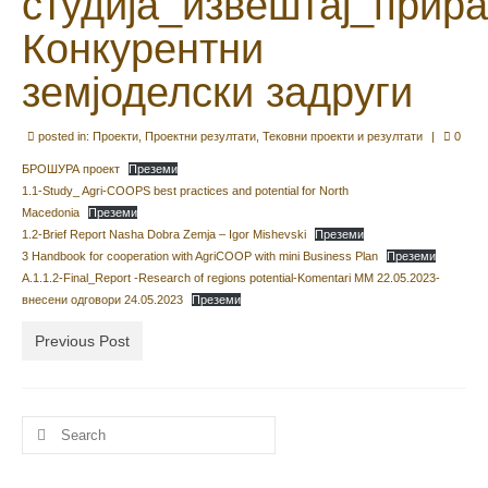
студија_извештај_прир
Конкурентни
земјоделски задруги
posted in:
Проекти
,
Проектни резултати
,
Тековни проекти и резултати
|
0
БРОШУРА проект
Преземи
1.1-Study_ Agri-COOPS best practices and potential for North
Macedonia
Преземи
1.2-Brief Report Nasha Dobra Zemja – Igor Mishevski
Преземи
3 Handbook for cooperation with AgriCOOP with mini Business Plan
Преземи
A.1.1.2-Final_Report -Research of regions potential-Komentari MM 22.05.2023-
внесени одговори 24.05.2023
Преземи
Previous Post