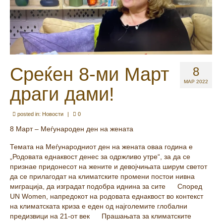
Среќен 8-ми Март
8
МАР 2022
драги дами!
posted in:
Новости
|
0
8 Март – Меѓународен ден на жената
Темата на Меѓународниот ден на жената оваа година е
„Родовата еднаквост денес за одржливо утре“, за да се
признае придонесот на жените и девојчињата ширум светот
да се прилагодат на климатските промени постои нивна
миграција, да изградат подобра иднина за сите
Според
UN Women, напредокот на родовата еднаквост во контекст
на климатската криза е еден од најголемите глобални
предизвици на 21-от век
Прашањата за климатските