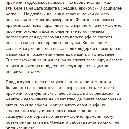
промени и одржливоста имаат и ќе продолжат да имаат
влијание за нашата животна средина, економски и социјален
развој
Најдлабоки влијанија трпат оние кои се меѓу
најранливите и маргинализираните. Жените сè повеќе се
препознаваат како најранливи на влијанието на климатските
промени отколку мажите, бидејќи тие го сочинуваат
поголемиот дел од сиромашната популација во светот и
повеќе зависат од природните ресурси. Во исто време,
сепак, многу жени и девојки се силни лидери и промотори на
климатските промени за нивна адаптација и ублажување.
Тие се вклучени во иницијативи за одржливост ширум светот
и нивното учество и лидерство резултира во акција за
поефикасна клима
Продолжувањето со испитување на можностите, како и
бариерите на женското учество спротивно на климатските
промени, е од суштинско значење за да им се овозможи на
жените и девојчињата да имаат глас, да бидат рамноправни
актери во сите сфери. Македонската асоцијација на
земјоделски задруги исто така промовира женско
зајакнување и борба против климатските промени преку
повеќе иницијативи на Женската работна група во склоп на
организацијата